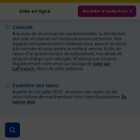
Afficher les catégories
Aide en ligne
Accéder à l’aide Pros
Canicule
A la suite de circonstances exceptionnelles, la distribution
des colis et courrier est temporairement perturbée. Nos
équipes sont pleinement mobilisées pour assurer le retour
à la normale et vous rendre le meilleur service. Enfin, en
raison d’un grand nombre de sollicitations, nos délais de
prise en charge sont rallongés. N’hésitez pas à suivre
régulièrement votre envoi sur la page de
suivi sur
LaPoste.fr.
Merci de votre patience.
Evolution des taxes
A partir du 1er juillet 2026 : évolution des taxes sur les
importations de marchandises hors Union Européenne.
En
savoir plus