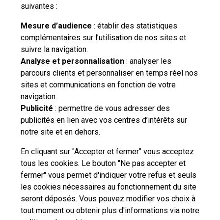
suivantes :
Voir les 3 FAQs supplémentaires
Mesure d’audience
: établir des statistiques
complémentaires sur l’utilisation de nos sites et
suivre la navigation.
Besoin d'aide complémentaire ?
Analyse et personnalisation
: analyser les
parcours clients et personnaliser en temps réel nos
Vous n'avez pas trouvé de solution parmi nos FAQs,
sites et communications en fonction de votre
vous souhaitez nous contacter ou déposer une
navigation.
réclamation ?
Publicité
: permettre de vous adresser des
publicités en lien avec vos centres d’intérêts sur
notre site et en dehors.
Nous
contacter
En cliquant sur "Accepter et fermer" vous acceptez
tous les cookies. Le bouton "Ne pas accepter et
fermer" vous permet d'indiquer votre refus et seuls
les cookies nécessaires au fonctionnement du site
seront déposés. Vous pouvez modifier vos choix à
tout moment ou obtenir plus d'informations via
notre
Professionnels
Entreprises et Collectivités