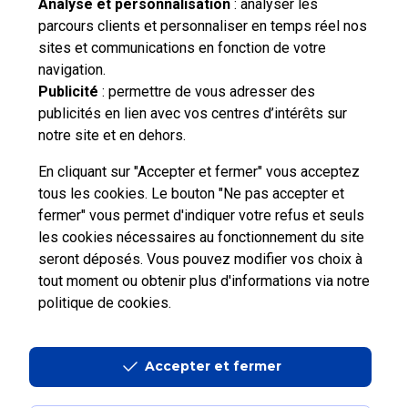
Analyse et personnalisation
: analyser les
parcours clients et personnaliser en temps réel nos
Vous n'avez pas trouvé de solution parmi nos FAQs,
sites et communications en fonction de votre
vous souhaitez nous contacter ou déposer une
navigation.
réclamation ?
Publicité
: permettre de vous adresser des
publicités en lien avec vos centres d’intérêts sur
notre site et en dehors.
Nous
contacter
En cliquant sur "Accepter et fermer" vous acceptez
tous les cookies. Le bouton "Ne pas accepter et
fermer" vous permet d'indiquer votre refus et seuls
les cookies nécessaires au fonctionnement du site
seront déposés. Vous pouvez modifier vos choix à
tout moment ou obtenir plus d'informations via
notre
Professionnels
Entreprises et Collectivités
politique de cookies
.
La Poste Groupe
La Poste recrute
Accepter et fermer