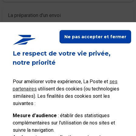
La préparation d'un envoi
Ne pas accepter et fermer
Le dépôt ou la collecte d'un envoi
Le respect de votre vie privée,
notre priorité
Ceci peut vous aider
Pour améliorer votre expérience, La Poste et
ses
partenaires
utilisent des cookies (ou technologies
similaires). Les finalités des cookies sont les
suivantes :
Consulter les tarifs
Localiser La Poste
postaux
Mesure d’audience
: établir des statistiques
complémentaires sur l’utilisation de nos sites et
suivre la navigation.
Besoin d'aide complémentaire ?