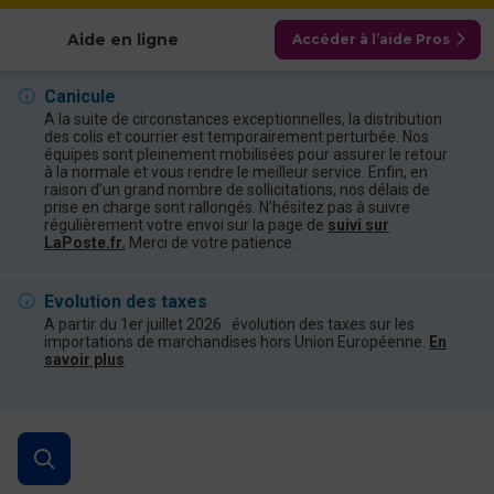
Afficher les catégories
Aide en ligne
Accéder à l’aide Pros
Canicule
A la suite de circonstances exceptionnelles, la distribution
des colis et courrier est temporairement perturbée. Nos
équipes sont pleinement mobilisées pour assurer le retour
à la normale et vous rendre le meilleur service. Enfin, en
raison d’un grand nombre de sollicitations, nos délais de
prise en charge sont rallongés. N’hésitez pas à suivre
régulièrement votre envoi sur la page de
suivi sur
LaPoste.fr.
Merci de votre patience.
Evolution des taxes
A partir du 1er juillet 2026 : évolution des taxes sur les
importations de marchandises hors Union Européenne.
En
savoir plus