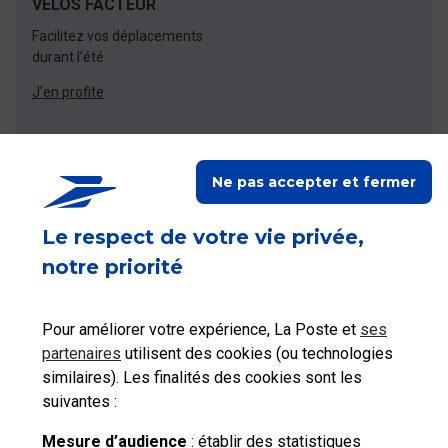
VÉLOS FACTEUR
Facilitez vos déplacements
durant l’été
J'en profite
Ne pas accepter et fermer
Le respect de votre vie privée,
Accédez à toute l'assistance du Groupe La
notre priorité
Poste
Pour améliorer votre expérience, La Poste et
ses
partenaires
utilisent des cookies (ou technologies
similaires). Les finalités des cookies sont les
suivantes :
Mesure d’audience
: établir des statistiques