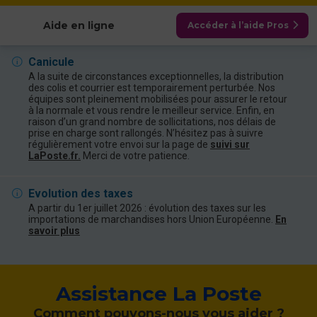
Aide en ligne
Accéder à l’aide Pros
Canicule
A la suite de circonstances exceptionnelles, la distribution
des colis et courrier est temporairement perturbée. Nos
équipes sont pleinement mobilisées pour assurer le retour
à la normale et vous rendre le meilleur service. Enfin, en
raison d’un grand nombre de sollicitations, nos délais de
prise en charge sont rallongés. N’hésitez pas à suivre
régulièrement votre envoi sur la page de
suivi sur
LaPoste.fr.
Merci de votre patience.
Evolution des taxes
A partir du 1er juillet 2026 : évolution des taxes sur les
importations de marchandises hors Union Européenne.
En
savoir plus
Assistance La Poste
Comment pouvons-nous vous aider ?