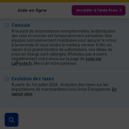
Afficher les catégories
Aide en ligne
Accéder à l’aide Pros
Canicule
A la suite de circonstances exceptionnelles, la distribution
des colis et courrier est temporairement perturbée. Nos
équipes sont pleinement mobilisées pour assurer le retour
à la normale et vous rendre le meilleur service. Enfin, en
raison d’un grand nombre de sollicitations, nos délais de
prise en charge sont rallongés. N’hésitez pas à suivre
régulièrement votre envoi sur la page de
suivi sur
LaPoste.fr.
Merci de votre patience.
Evolution des taxes
A partir du 1er juillet 2026 : évolution des taxes sur les
importations de marchandises hors Union Européenne.
En
savoir plus