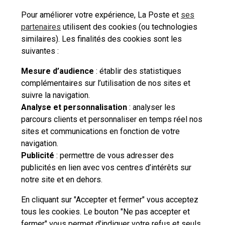
Comment trouver un point de dépôt courrier
colis ?
Pour améliorer votre expérience, La Poste et
ses
partenaires
utilisent des cookies (ou technologies
similaires). Les finalités des cookies sont les
suivantes :
Voir les 3 FAQs supplémentaires
Mesure d’audience
: établir des statistiques
complémentaires sur l’utilisation de nos sites et
suivre la navigation.
Besoin d'aide complémentaire ?
Analyse et personnalisation
: analyser les
parcours clients et personnaliser en temps réel nos
Vous n'avez pas trouvé de solution parmi nos FAQs,
sites et communications en fonction de votre
vous souhaitez nous contacter ou déposer une
navigation.
réclamation ?
Publicité
: permettre de vous adresser des
publicités en lien avec vos centres d’intérêts sur
notre site et en dehors.
Nous
contacter
En cliquant sur "Accepter et fermer" vous acceptez
tous les cookies. Le bouton "Ne pas accepter et
fermer" vous permet d'indiquer votre refus et seuls