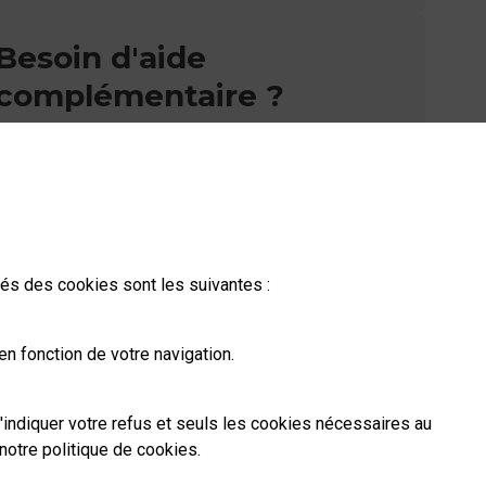
Besoin d'aide
complémentaire ?
Vous n'avez pas trouvé de solution parmi nos
FAQs, vous souhaitez nous contacter ou
déposer une réclamation ?
Nous
ités des cookies sont les suivantes :
contacter
n fonction de votre navigation.
'indiquer votre refus et seuls les cookies nécessaires au
notre politique de cookies
.