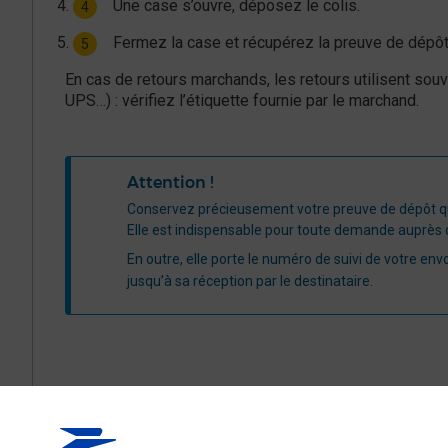
Une case s’ouvre, déposez le colis.
Fermez la case et récupérez la preuve de dépô
En cas de retours marchands, les retours utilisent sou
UPS…) : vérifiez l’étiquette fournie par le marchand.
​Attention !​
​Conservez précieusement votre preuve de dépôt qui 
Elle est indispensable pour toute demande auprès d
En outre, elle porte le numéro de suivi de votre env
jusqu’à sa réception par le destinataire.