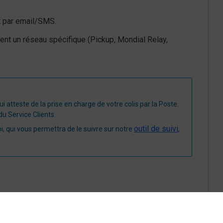
t par email/SMS.
vent un réseau spécifique (Pickup, Mondial Relay,
atteste de la prise en charge de votre colis par la Poste.
u Service Clients.​
outil de suivi
oi, qui vous permettra de le suivre sur notre
,