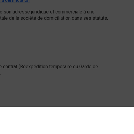
la certification
ue son adresse juridique et commerciale à une
stale de la société de domiciliation dans ses statuts,
.
de contrat (Réexpédition temporaire ou Garde de
.
l à votre question ?