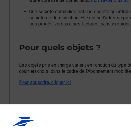
d’une adresse de domiciliation.
En savoir plus sur 
Une société domiciliée est une société qui attrib
société de domiciliation. Elle utilise l’adresse po
ses procès-verbaux, ses factures, sans y résider
Pour quels objets ?
Les objets pris en charge varient en fonction du type 
courrier) choisi dans le cadre de l’Abonnement mobilité
Pour souscrire, cliquer ici
Ce contenu répond-i