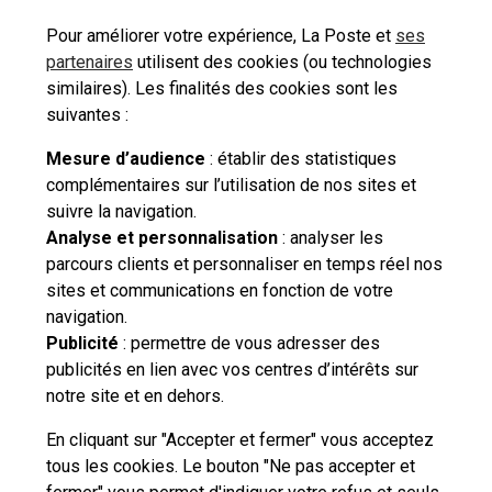
Pour améliorer votre expérience, La Poste et
ses
partenaires
utilisent des cookies (ou technologies
similaires). Les finalités des cookies sont les
suivantes :
Localiser La Poste
Mesure d’audience
: établir des statistiques
complémentaires sur l’utilisation de nos sites et
suivre la navigation.
Besoin d'aide complémentaire ?
Analyse et personnalisation
: analyser les
parcours clients et personnaliser en temps réel nos
Vous n'avez pas trouvé de solution parmi nos FAQs,
sites et communications en fonction de votre
vous souhaitez nous contacter ou déposer une
navigation.
réclamation ?
Publicité
: permettre de vous adresser des
publicités en lien avec vos centres d’intérêts sur
notre site et en dehors.
Nous
contacter
En cliquant sur "Accepter et fermer" vous acceptez
tous les cookies. Le bouton "Ne pas accepter et