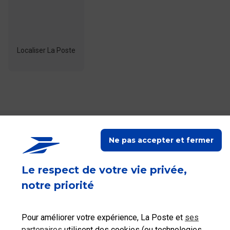
Localiser La Poste
Ceci peut également vous intéresser
Ne pas accepter et fermer
Le respect de votre vie privée,
Comment souscrire un contrat de Réexpédition
temporaire, de Garde de courrier ou un
notre priorité
Abonnement mobilité en ligne ?
Pour améliorer votre expérience, La Poste et
ses
partenaires
utilisent des cookies (ou technologies