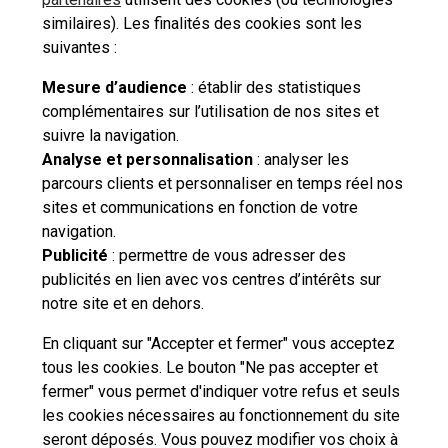
Comment souscrire un contrat de réexpédition en
similaires). Les finalités des cookies sont les
bureau de poste ?
suivantes :
Mesure d’audience
: établir des statistiques
complémentaires sur l’utilisation de nos sites et
suivre la navigation.
Besoin d'aide complémentaire ?
Analyse et personnalisation
: analyser les
parcours clients et personnaliser en temps réel nos
Vous n'avez pas trouvé de solution parmi nos FAQs,
sites et communications en fonction de votre
vous souhaitez nous contacter ou déposer une
navigation.
réclamation ?
Publicité
: permettre de vous adresser des
publicités en lien avec vos centres d’intérêts sur
notre site et en dehors.
Nous
contacter
En cliquant sur "Accepter et fermer" vous acceptez
tous les cookies. Le bouton "Ne pas accepter et
fermer" vous permet d'indiquer votre refus et seuls
les cookies nécessaires au fonctionnement du site
seront déposés. Vous pouvez modifier vos choix à