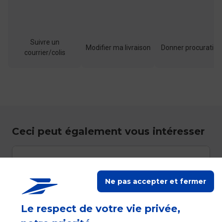
Suivre un
Modifier ma livraison
Donner procuration
courrier/colis
Ceci peut également vous intéresser
Une tierce personne peut-elle récupérer mon
Colissimo ou ma Lettre Recommandée dans un
Ne pas accepter et fermer
point de retrait ?
Le respect de votre vie privée,