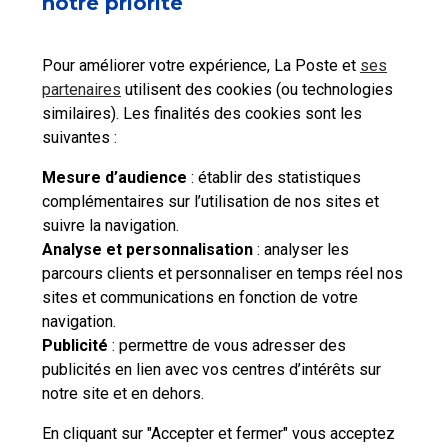
notre priorité
Comment suivre l'état d'avancement de ma
demande de procuration en ligne ?
Pour améliorer votre expérience, La Poste et
ses
partenaires
utilisent des cookies (ou technologies
Quelles sont les pièces nécessaires pour créer
similaires). Les finalités des cookies sont les
une procuration ?
suivantes :
Mesure d’audience
: établir des statistiques
Si je m’absente ou si je pars à l’étranger, dois-je
complémentaires sur l’utilisation de nos sites et
faire une procuration ?
suivre la navigation.
Analyse et personnalisation
: analyser les
parcours clients et personnaliser en temps réel nos
Qu'est-ce que la procuration permanente ?
sites et communications en fonction de votre
navigation.
Publicité
: permettre de vous adresser des
publicités en lien avec vos centres d’intérêts sur
notre site et en dehors.
Vous souhaitez nous écrire ?
En cliquant sur "Accepter et fermer" vous acceptez