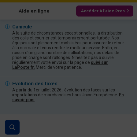
Afficher les catégories
Aide en ligne
Accéder à l’aide Pros
Canicule
A la suite de circonstances exceptionnelles, la distribution
des colis et courrier est temporairement perturbée. Nos
équipes sont pleinement mobilisées pour assurer le retour
à la normale et vous rendre le meilleur service. Enfin, en
raison d’un grand nombre de sollicitations, nos délais de
prise en charge sont rallongés. N’hésitez pas à suivre
régulièrement votre envoi sur la page de
suivi sur
LaPoste.fr.
Merci de votre patience.
Evolution des taxes
A partir du 1er juillet 2026 : évolution des taxes sur les
importations de marchandises hors Union Européenne.
En
savoir plus