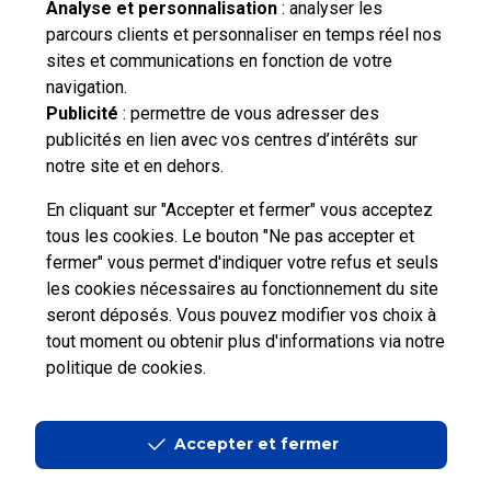
Besoin d'aide complémentaire ?
Analyse et personnalisation
: analyser les
parcours clients et personnaliser en temps réel nos
Vous n'avez pas trouvé de solution parmi nos FAQs,
sites et communications en fonction de votre
vous souhaitez nous contacter ou déposer une
navigation.
réclamation ?
Publicité
: permettre de vous adresser des
publicités en lien avec vos centres d’intérêts sur
notre site et en dehors.
Nous
contacter
En cliquant sur "Accepter et fermer" vous acceptez
tous les cookies. Le bouton "Ne pas accepter et
fermer" vous permet d'indiquer votre refus et seuls
les cookies nécessaires au fonctionnement du site
seront déposés. Vous pouvez modifier vos choix à
tout moment ou obtenir plus d'informations via
notre
Professionnels
Entreprises et Collectivités
politique de cookies
.
La Poste Groupe
La Poste recrute
Accepter et fermer