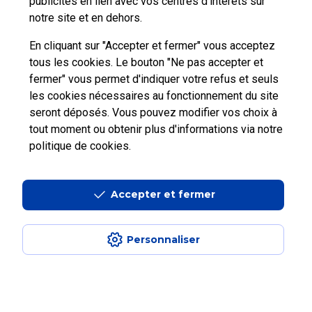
publicités en lien avec vos centres d’intérêts sur
notre site et en dehors.
Nous
contacter
En cliquant sur "Accepter et fermer" vous acceptez
tous les cookies. Le bouton "Ne pas accepter et
fermer" vous permet d'indiquer votre refus et seuls
les cookies nécessaires au fonctionnement du site
seront déposés. Vous pouvez modifier vos choix à
tout moment ou obtenir plus d'informations via
notre
Professionnels
Entreprises et Collectivités
politique de cookies
.
La Poste Groupe
La Poste recrute
Accepter et fermer
Personnaliser
Aide en ligne
|
Plan du site
|
Accessibilité : partiellement conforme
|
Conditions contractuelles
|
Mentions légales
|
Données personnelles et
cookies