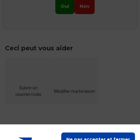
Oui
Non
Ceci peut vous aider
Suivre un
Modifier ma livraison
courrier/colis
Ne pas accepter et fermer