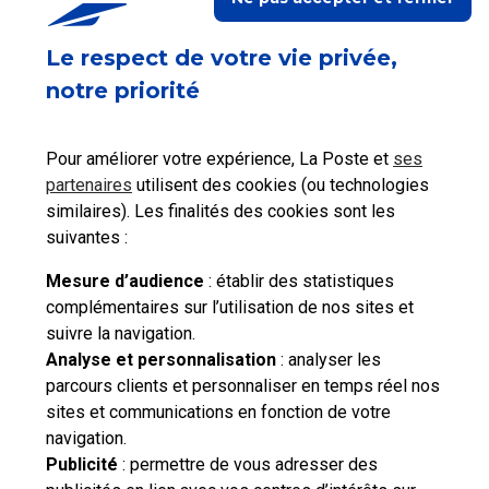
Ceci peut également vous intéresser
Le respect de votre vie privée,
Une tierce personne peut-elle récupérer mon
notre priorité
Colissimo ou ma Lettre Recommandée dans un
point de retrait ?
Pour améliorer votre expérience, La Poste et
ses
partenaires
utilisent des cookies (ou technologies
similaires). Les finalités des cookies sont les
Où trouver le numéro de mon courrier Suivi ?
suivantes :
Mesure d’audience
: établir des statistiques
complémentaires sur l’utilisation de nos sites et
suivre la navigation.
Besoin d'aide complémentaire ?
Analyse et personnalisation
: analyser les
parcours clients et personnaliser en temps réel nos
Vous n'avez pas trouvé de solution parmi nos FAQs,
sites et communications en fonction de votre
vous souhaitez nous contacter ou déposer une
navigation.
réclamation ?
Publicité
: permettre de vous adresser des