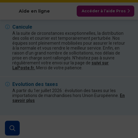
Afficher les catégories
Aide en ligne
Accéder à l’aide Pros
Canicule
A la suite de circonstances exceptionnelles, la distribution
des colis et courrier est temporairement perturbée. Nos
équipes sont pleinement mobilisées pour assurer le retour
à la normale et vous rendre le meilleur service. Enfin, en
raison d’un grand nombre de sollicitations, nos délais de
prise en charge sont rallongés. N’hésitez pas à suivre
régulièrement votre envoi sur la page de
suivi sur
LaPoste.fr.
Merci de votre patience.
Evolution des taxes
A partir du 1er juillet 2026 : évolution des taxes sur les
importations de marchandises hors Union Européenne.
En
savoir plus