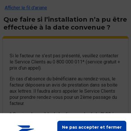
Afficher le fil d'ariane
Que faire si l’installation n’a pu être
effectuée à la date convenue ?
Si le facteur ne s’est pas présenté, veuillez contacter
le Service Clients au 0 800 000 011* (service gratuit +
prix d'un appel).
En cas d’absence du bénéficiaire au rendez-vous, le
facteur déposera un avis de prestation dans sa boite
aux lettres. Il faudra alors appeler le Service Clients
pour prendre rendez-vous pour un 2ème passage du
facteur.
* Service disponible du lundi au vendredi de 8h30 à
19h, le samedi de 8h30 à 13h.
Ne pas accepter et fermer