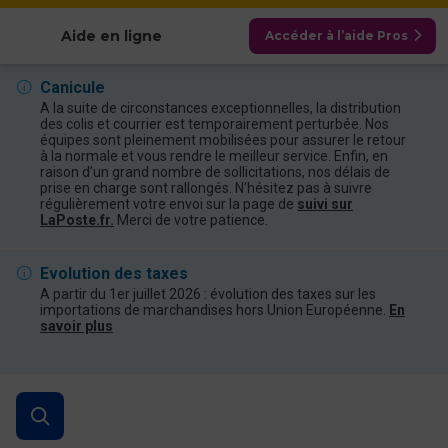
Afficher les catégories
Aide en ligne
Accéder à l’aide Pros
Canicule
A la suite de circonstances exceptionnelles, la distribution
des colis et courrier est temporairement perturbée. Nos
équipes sont pleinement mobilisées pour assurer le retour
à la normale et vous rendre le meilleur service. Enfin, en
raison d’un grand nombre de sollicitations, nos délais de
prise en charge sont rallongés. N’hésitez pas à suivre
régulièrement votre envoi sur la page de
suivi sur
LaPoste.fr.
Merci de votre patience.
Evolution des taxes
A partir du 1er juillet 2026 : évolution des taxes sur les
importations de marchandises hors Union Européenne.
En
savoir plus