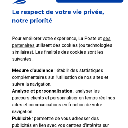
Le respect de votre vie privée,
notre priorité
Ce contenu répond-il à votre
question ?
Pour améliorer votre expérience, La Poste et
ses
partenaires
utilisent des cookies (ou technologies
similaires). Les finalités des cookies sont les
Oui
Non
suivantes :
Mesure d’audience
: établir des statistiques
complémentaires sur l’utilisation de nos sites et
suivre la navigation.
Besoin d'aide complémentaire ?
Analyse et personnalisation
: analyser les
parcours clients et personnaliser en temps réel nos
Vous n'avez pas trouvé de solution parmi nos FAQs,
sites et communications en fonction de votre
vous souhaitez nous contacter ou déposer une
navigation.
réclamation ?
Publicité
: permettre de vous adresser des
publicités en lien avec vos centres d’intérêts sur