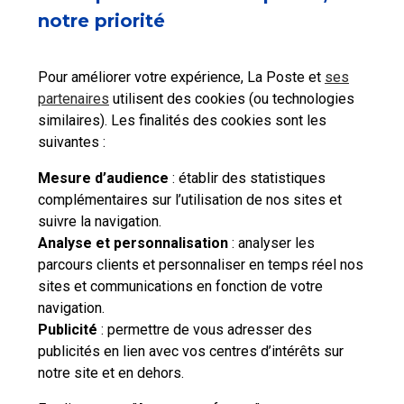
taxes à l’importation ?
notre priorité
Pour améliorer votre expérience, La Poste et
ses
Dois-je payer des droits et taxes à l’importation
partenaires
utilisent des cookies (ou technologies
si je reçois un cadeau ou des effets personnels
similaires). Les finalités des cookies sont les
?
suivantes :
Mesure d’audience
: établir des statistiques
complémentaires sur l’utilisation de nos sites et
suivre la navigation.
Besoin d'aide complémentaire ?
Analyse et personnalisation
: analyser les
parcours clients et personnaliser en temps réel nos
Vous n'avez pas trouvé de solution parmi nos FAQs,
sites et communications en fonction de votre
vous souhaitez nous contacter ou déposer une
navigation.
réclamation ?
Publicité
: permettre de vous adresser des
publicités en lien avec vos centres d’intérêts sur
notre site et en dehors.
Nous
contacter