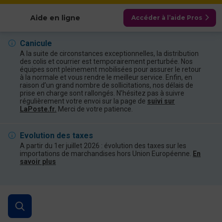
Afficher les catégories
Aide en ligne
Accéder à l’aide Pros
Canicule
A la suite de circonstances exceptionnelles, la distribution
des colis et courrier est temporairement perturbée. Nos
équipes sont pleinement mobilisées pour assurer le retour
à la normale et vous rendre le meilleur service. Enfin, en
raison d’un grand nombre de sollicitations, nos délais de
prise en charge sont rallongés. N’hésitez pas à suivre
régulièrement votre envoi sur la page de
suivi sur
LaPoste.fr.
Merci de votre patience.
Evolution des taxes
A partir du 1er juillet 2026 : évolution des taxes sur les
importations de marchandises hors Union Européenne.
En
savoir plus