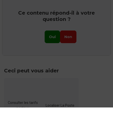
Ce contenu répond-il à votre
question ?
Oui
Non
Ceci peut vous aider
Consulter les tarifs
Localiser La Poste
postaux