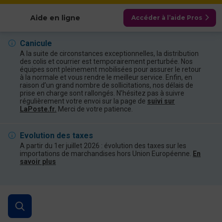
Afficher les catégories
Aide en ligne
Accéder à l’aide Pros
Canicule
A la suite de circonstances exceptionnelles, la distribution
des colis et courrier est temporairement perturbée. Nos
équipes sont pleinement mobilisées pour assurer le retour
à la normale et vous rendre le meilleur service. Enfin, en
raison d’un grand nombre de sollicitations, nos délais de
prise en charge sont rallongés. N’hésitez pas à suivre
régulièrement votre envoi sur la page de
suivi sur
LaPoste.fr.
Merci de votre patience.
Evolution des taxes
A partir du 1er juillet 2026 : évolution des taxes sur les
importations de marchandises hors Union Européenne.
En
savoir plus