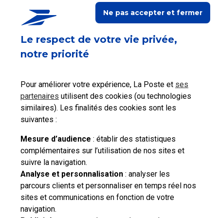
Ne pas accepter et fermer
Le respect de votre vie privée,
notre priorité
Ceci peut également vous intéresser
Pour améliorer votre expérience, La Poste et
ses
partenaires
utilisent des cookies (ou technologies
Comment acheter et utiliser mon timbre
similaires). Les finalités des cookies sont les
numérique ?
suivantes :
Mesure d’audience
: établir des statistiques
complémentaires sur l’utilisation de nos sites et
suivre la navigation.
Besoin d'aide complémentaire ?
Analyse et personnalisation
: analyser les
parcours clients et personnaliser en temps réel nos
Vous n'avez pas trouvé de solution parmi nos FAQs,
sites et communications en fonction de votre
vous souhaitez nous contacter ou déposer une
navigation.
réclamation ?