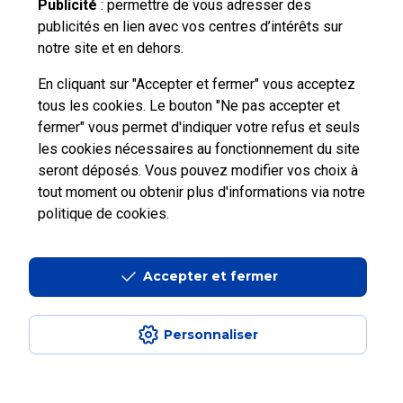
Publicité
: permettre de vous adresser des
publicités en lien avec vos centres d’intérêts sur
notre site et en dehors.
Nous
contacter
En cliquant sur "Accepter et fermer" vous acceptez
tous les cookies. Le bouton "Ne pas accepter et
fermer" vous permet d'indiquer votre refus et seuls
les cookies nécessaires au fonctionnement du site
seront déposés. Vous pouvez modifier vos choix à
tout moment ou obtenir plus d'informations via
notre
Professionnels
Entreprises et Collectivités
politique de cookies
.
La Poste Groupe
La Poste recrute
Accepter et fermer
Personnaliser
Aide en ligne
|
Plan du site
|
Accessibilité : partiellement conforme
|
Conditions contractuelles
|
Mentions légales
|
Données personnelles et
cookies