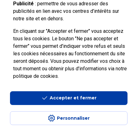
réclamation ?
Publicité
: permettre de vous adresser des
publicités en lien avec vos centres d’intérêts sur
notre site et en dehors.
Nous
contacter
En cliquant sur "Accepter et fermer" vous acceptez
tous les cookies. Le bouton "Ne pas accepter et
fermer" vous permet d'indiquer votre refus et seuls
les cookies nécessaires au fonctionnement du site
seront déposés. Vous pouvez modifier vos choix à
tout moment ou obtenir plus d'informations via
notre
Professionnels
Entreprises et Collectivités
politique de cookies
.
La Poste Groupe
La Poste recrute
Accepter et fermer
Personnaliser
Aide en ligne
|
Plan du site
|
Accessibilité : partiellement conforme
|
Conditions contractuelles
|
Mentions légales
|
Données personnelles et
cookies