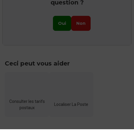
question ?
Oui
Non
Ceci peut vous aider
Consulter les tarifs
Localiser La Poste
postaux