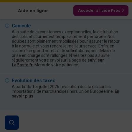
Afficher les catégories
Aide en ligne
Accéder à l’aide Pros
Canicule
A la suite de circonstances exceptionnelles, la distribution
des colis et courrier est temporairement perturbée. Nos
équipes sont pleinement mobilisées pour assurer le retour
à la normale et vous rendre le meilleur service. Enfin, en
raison d’un grand nombre de sollicitations, nos délais de
prise en charge sont rallongés. N’hésitez pas à suivre
régulièrement votre envoi sur la page de
suivi sur
LaPoste.fr.
Merci de votre patience.
Evolution des taxes
A partir du 1er juillet 2026 : évolution des taxes sur les
importations de marchandises hors Union Européenne.
En
savoir plus