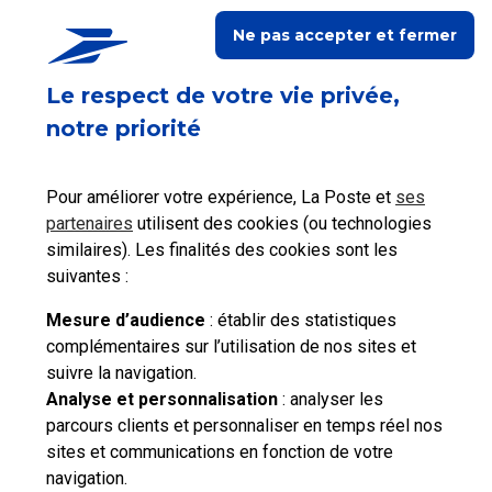
Ne pas accepter et fermer
Ceci peut également vous intéresser
Le respect de votre vie privée,
notre priorité
Qu’est-ce que la Lettre recommandée en ligne ?
Pour améliorer votre expérience, La Poste et
ses
partenaires
utilisent des cookies (ou technologies
Vers quelles destinations puis-je envoyer une
similaires). Les finalités des cookies sont les
lettre recommandée en ligne ?
suivantes :
Mesure d’audience
: établir des statistiques
complémentaires sur l’utilisation de nos sites et
suivre la navigation.
Besoin d'aide complémentaire ?
Analyse et personnalisation
: analyser les
parcours clients et personnaliser en temps réel nos
Vous n'avez pas trouvé de solution parmi nos FAQs,
sites et communications en fonction de votre
vous souhaitez nous contacter ou déposer une
navigation.