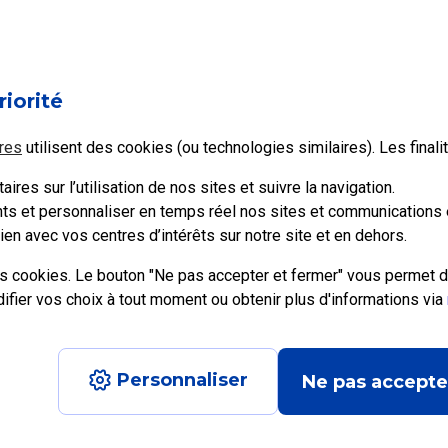
s lettres et les Colissimo ?
riorité
res
utilisent des cookies (ou technologies similaires). Les final
s supplémentaires
ires sur l’utilisation de nos sites et suivre la navigation.
ents et personnaliser en temps réel nos sites et communications e
en avec vos centres d’intérêts sur notre site et en dehors.
es cookies. Le bouton "Ne pas accepter et fermer" vous permet d
ier vos choix à tout moment ou obtenir plus d'informations via
e recrute
Personnaliser
Ne pas accepte
Aide en ligne
|
Plan du site
|
Accessibilité : partiellement conforme
|
Con