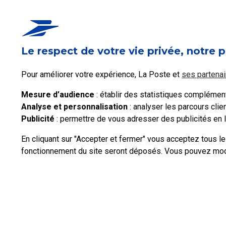
Quelles sont les dimensions autorisées pour le
Le respect de votre vie privée, notre p
Pour améliorer votre expérience, La Poste et
ses partenai
Voir les 5 FAQ
Mesure d’audience
: établir des statistiques complémenta
Analyse et personnalisation
: analyser les parcours cli
Publicité
: permettre de vous adresser des publicités en li
En cliquant sur "Accepter et fermer" vous acceptez tous l
fonctionnement du site seront déposés. Vous pouvez modif
Professionnels
Entreprises et Collectivités
La Poste Groupe
La Post