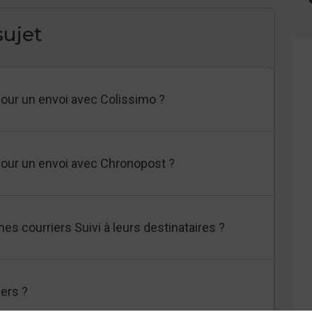
ujet
pour un envoi avec Colissimo ?
pour un envoi avec Chronopost ?
es courriers Suivi à leurs destinataires ?
iers ?