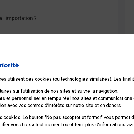
 l'importation ?
 payer des droits de douane ; comment être
riorité
res
utilisent des cookies (ou technologies similaires). Les final
s supplémentaires
ires sur l’utilisation de nos sites et suivre la navigation.
ents et personnaliser en temps réel nos sites et communications e
en avec vos centres d’intérêts sur notre site et en dehors.
es cookies. Le bouton "Ne pas accepter et fermer" vous permet d
ier vos choix à tout moment ou obtenir plus d'informations via