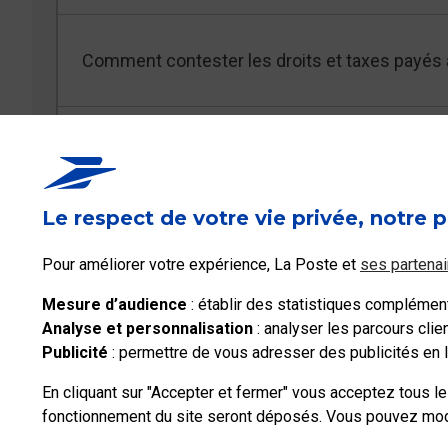
Comment contester les droits et taxes payés à
J’ai reçu un sms ou un mail me demandant de
sûr qu’il ne s’agit pas d’une arnaque ?
Le respect de votre vie privée, notre p
Pour améliorer votre expérience, La Poste et
ses partenai
Voir les 3 FAQ
Mesure d’audience
: établir des statistiques complémenta
Analyse et personnalisation
: analyser les parcours cli
Publicité
: permettre de vous adresser des publicités en li
En cliquant sur "Accepter et fermer" vous acceptez tous l
fonctionnement du site seront déposés. Vous pouvez modif