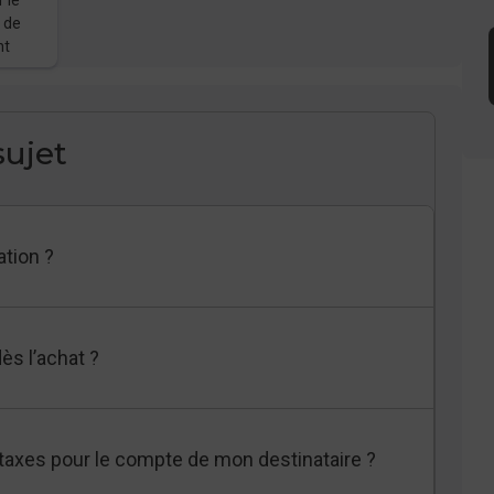
f de
nt
ujet
ation ?
ès l’achat ?
et taxes pour le compte de mon destinataire ?