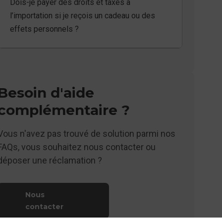
Dois-je payer des droits et taxes à
l’importation si je reçois un cadeau ou des
effets personnels ?
Besoin d'aide
complémentaire ?
Vous n'avez pas trouvé de solution parmi nos
FAQs, vous souhaitez nous contacter ou
déposer une réclamation ?
Nous
contacter