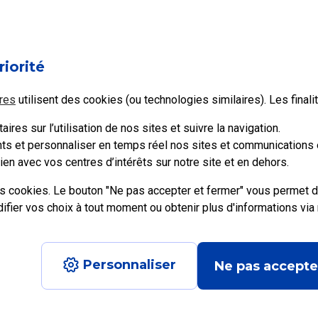
l à votre question ?
riorité
Non
res
utilisent des cookies (ou technologies similaires). Les final
ires sur l’utilisation de nos sites et suivre la navigation.
ents et personnaliser en temps réel nos sites et communications e
en avec vos centres d’intérêts sur notre site et en dehors.
es cookies. Le bouton "Ne pas accepter et fermer" vous permet d
ier vos choix à tout moment ou obtenir plus d'informations via
e recrute
Personnaliser
Ne pas accepte
Aide en ligne Pro
|
Plan du site
|
Accessibilité : partiellement conforme
|
Con