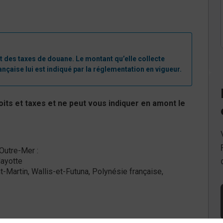
t des taxes de douane.​ Le montant qu’elle collecte
ançaise lui est indiqué par la réglementation en vigueur.
roits et taxes et ne peut vous indiquer en amont le
Outre-Mer :
Mayotte
t-Martin, Wallis-et-Futuna, Polynésie française,