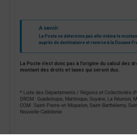
A savoir
​​​La Poste ne détermine pas elle-même le montan
auprès du destinataire et reverse à la Douane Fr
La Poste n’est donc pas à l’origine du calcul des d
montant des droits et taxes qui seront dus.
* Liste des Départements / Régions et Collectivités d’
DROM : Guadeloupe, Martinique, Guyane, La Réunion, 
COM : Saint-Pierre-et-Miquelon, Saint-Barthélemy, Sain
Nouvelle-Calédonie