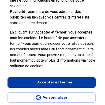
sites et communications en fonction de votre
vous souhaitez nous contacter ou déposer une
navigation.
réclamation ?
Publicité
: permettre de vous adresser des
publicités en lien avec vos centres d’intérêts sur
notre site et en dehors.
Nous
contacter
En cliquant sur "Accepter et fermer" vous acceptez
tous les cookies. Le bouton "Ne pas accepter et
fermer" vous permet d'indiquer votre refus et seuls
les cookies nécessaires au fonctionnement du site
seront déposés. Vous pouvez modifier vos choix à
tout moment ou obtenir plus d'informations via
notre
Professionnels
Entreprises et Collectivités
politique de cookies
.
La Poste Groupe
La Poste recrute
Accepter et fermer
Personnaliser
Aide en ligne
|
Plan du site
|
Accessibilité : partiellement conforme
|