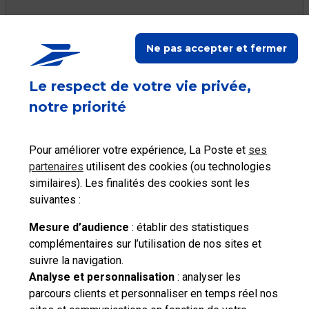
Ne pas accepter et fermer
Ceci peut vous aider
Le respect de votre vie privée,
notre priorité
Pour améliorer votre expérience, La Poste et
ses
Consulter les tarifs
partenaires
utilisent des cookies (ou technologies
Localiser La Poste
postaux
similaires). Les finalités des cookies sont les
suivantes :
Mesure d’audience
: établir des statistiques
complémentaires sur l’utilisation de nos sites et
suivre la navigation.
Besoin d'aide complémentaire ?
Analyse et personnalisation
: analyser les
parcours clients et personnaliser en temps réel nos
Vous n'avez pas trouvé de solution parmi nos FAQs,