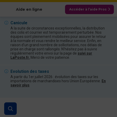
Afficher les catégories
Aide en ligne
Accéder à l’aide Pros
Canicule
A la suite de circonstances exceptionnelles, la distribution
des colis et courrier est temporairement perturbée. Nos
équipes sont pleinement mobilisées pour assurer le retour
à la normale et vous rendre le meilleur service. Enfin, en
raison d’un grand nombre de sollicitations, nos délais de
prise en charge sont rallongés. N’hésitez pas à suivre
régulièrement votre envoi sur la page de
suivi sur
LaPoste.fr.
Merci de votre patience.
Evolution des taxes
A partir du 1er juillet 2026 : évolution des taxes sur les
importations de marchandises hors Union Européenne.
En
savoir plus