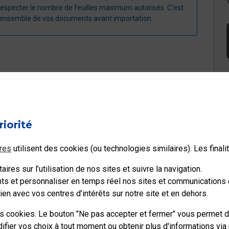
especter le nombre de feuilles maximum autorisés. C’est
’ensemble de vos documents avant importation.
l à votre question ?
riorité
Non
res
utilisent des cookies (ou technologies similaires). Les final
ires sur l’utilisation de nos sites et suivre la navigation.
ents et personnaliser en temps réel nos sites et communications e
en avec vos centres d’intérêts sur notre site et en dehors.
es cookies. Le bouton "Ne pas accepter et fermer" vous permet d
ier vos choix à tout moment ou obtenir plus d'informations via