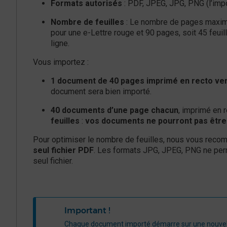
Formats autorisés
: PDF, JPEG, JPG, PNG (l’impo
Nombre de feuilles
: Le nombre de pages maximu
pour une e-Lettre rouge et 90 pages, soit 45 feu
ligne.
Vous importez :
1 document de 40 pages imprimé en recto ve
document sera bien importé.
40 documents d’une page chacun
, imprimé en 
feuilles
:
vos documents ne pourront pas être
Pour optimiser le nombre de feuilles, nous vous re
seul fichier PDF
. Les formats JPG, JPEG, PNG ne per
seul fichier.
Important !
Chaque document importé démarre sur une nouvelle 