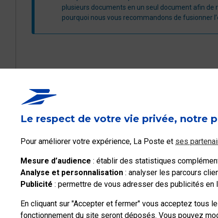
plusieurs documents en un seul document afin de r
pourquoi nous vous recommandons de fusionner l
Ce contenu répond-i
Le respect de votre vie privée, notre p
Oui
Pour améliorer votre expérience, La Poste et
ses partenai
Mesure d’audience
: établir des statistiques complémenta
Analyse et personnalisation
: analyser les parcours cli
Publicité
: permettre de vous adresser des publicités en li
En cliquant sur "Accepter et fermer" vous acceptez tous l
fonctionnement du site seront déposés. Vous pouvez modif