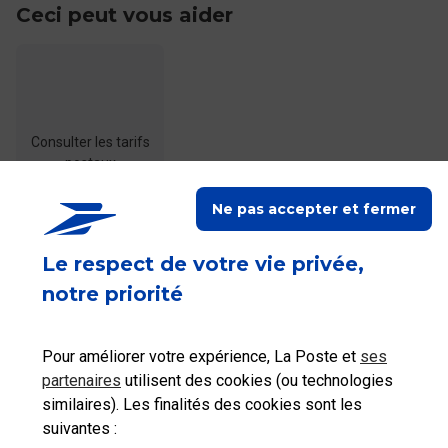
Ceci peut vous aider
Consulter les tarifs
postaux
Ne pas accepter et fermer
Le respect de votre vie privée,
notre priorité
Ceci peut également vous intéresser
Pour améliorer votre expérience, La Poste et
ses
partenaires
utilisent des cookies (ou technologies
Comment télécharger la preuve de contenu de
similaires). Les finalités des cookies sont les
ma lettre recommandée en ligne ?
suivantes :