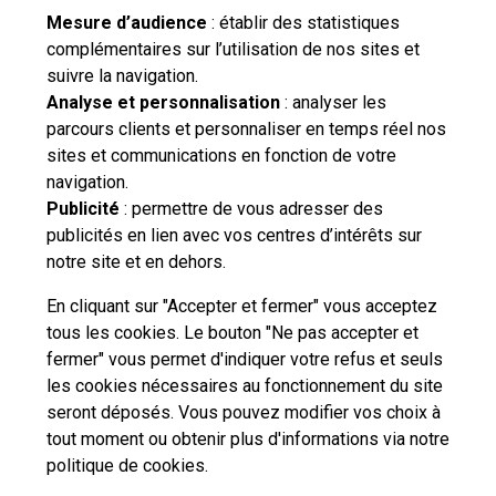
Mesure d’audience
: établir des statistiques
complémentaires sur l’utilisation de nos sites et
suivre la navigation.
Besoin d'aide complémentaire ?
Analyse et personnalisation
: analyser les
parcours clients et personnaliser en temps réel nos
Vous n'avez pas trouvé de solution parmi nos FAQs,
sites et communications en fonction de votre
vous souhaitez nous contacter ou déposer une
navigation.
réclamation ?
Publicité
: permettre de vous adresser des
publicités en lien avec vos centres d’intérêts sur
notre site et en dehors.
Nous
contacter
En cliquant sur "Accepter et fermer" vous acceptez
tous les cookies. Le bouton "Ne pas accepter et
fermer" vous permet d'indiquer votre refus et seuls
les cookies nécessaires au fonctionnement du site
seront déposés. Vous pouvez modifier vos choix à
tout moment ou obtenir plus d'informations via
notre
Professionnels
Entreprises et Collectivités
politique de cookies
.
La Poste Groupe
La Poste recrute