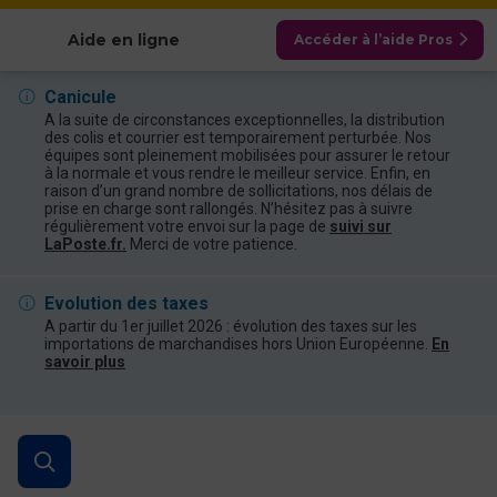
Afficher les catégories
Aide en ligne
Accéder à l’aide Pros
Canicule
A la suite de circonstances exceptionnelles, la distribution
des colis et courrier est temporairement perturbée. Nos
équipes sont pleinement mobilisées pour assurer le retour
à la normale et vous rendre le meilleur service. Enfin, en
raison d’un grand nombre de sollicitations, nos délais de
prise en charge sont rallongés. N’hésitez pas à suivre
régulièrement votre envoi sur la page de
suivi sur
LaPoste.fr.
Merci de votre patience.
Evolution des taxes
A partir du 1er juillet 2026 : évolution des taxes sur les
importations de marchandises hors Union Européenne.
En
savoir plus