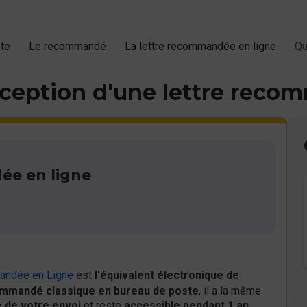
ste
Le recommandé
La lettre recommandée en ligne
Qu
réception d'une lettre reco
ée en ligne
andée en Ligne
est
l'équivalent électronique de
ecommandé classique en bureau de poste
, il a la même
ve de votre envoi
et reste
accessible pendant 1 an