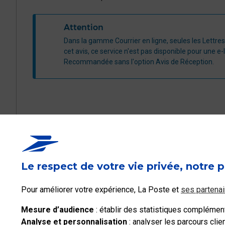
Attention
​​​Dans la gamme Courrier en ligne, seules les Let
cet avis, ce service n'est pas disponible pour une e
Recommandée sans l'option Avis de Réception.
Ce contenu répond-i
Le respect de votre vie privée, notre p
Oui
Pour améliorer votre expérience, La Poste et
ses partenai
Mesure d’audience
: établir des statistiques complémenta
Analyse et personnalisation
: analyser les parcours cli