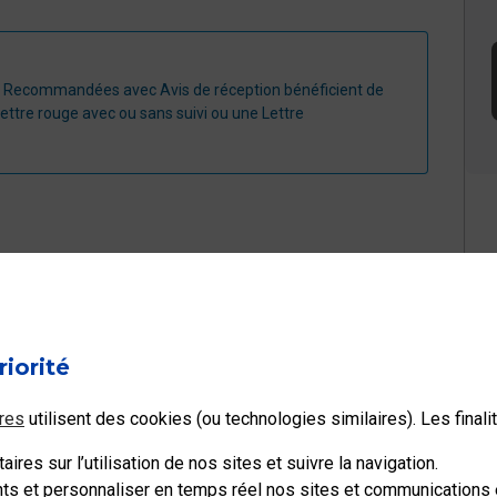
tres Recommandées avec Avis de réception bénéficient de
-lettre rouge avec ou sans suivi ou une Lettre
l à votre question ?
riorité
Non
res
utilisent des cookies (ou technologies similaires). Les final
ires sur l’utilisation de nos sites et suivre la navigation.
ents et personnaliser en temps réel nos sites et communications e