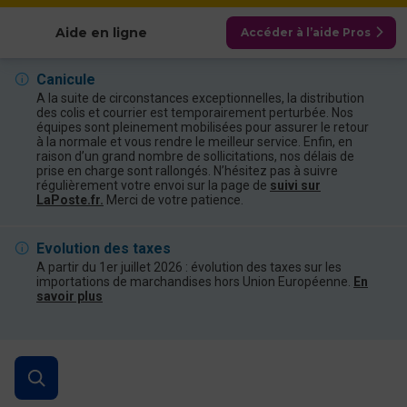
Afficher les catégories
Aide en ligne
Accéder à l’aide Pros
Canicule
A la suite de circonstances exceptionnelles, la distribution
des colis et courrier est temporairement perturbée. Nos
équipes sont pleinement mobilisées pour assurer le retour
à la normale et vous rendre le meilleur service. Enfin, en
raison d’un grand nombre de sollicitations, nos délais de
prise en charge sont rallongés. N’hésitez pas à suivre
régulièrement votre envoi sur la page de
suivi sur
LaPoste.fr.
Merci de votre patience.
Evolution des taxes
A partir du 1er juillet 2026 : évolution des taxes sur les
importations de marchandises hors Union Européenne.
En
savoir plus