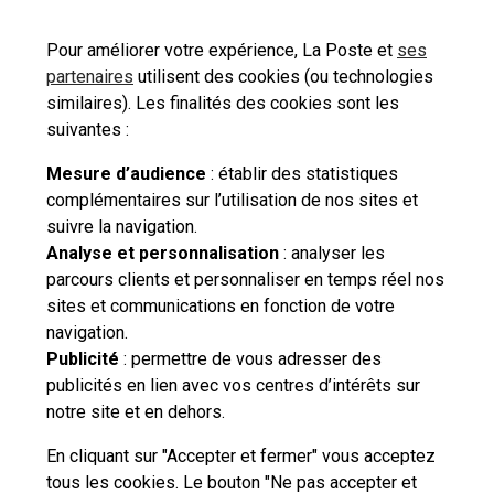
Pour améliorer votre expérience, La Poste et
ses
partenaires
utilisent des cookies (ou technologies
Donner procuration
similaires). Les finalités des cookies sont les
suivantes :
Mesure d’audience
: établir des statistiques
complémentaires sur l’utilisation de nos sites et
suivre la navigation.
Besoin d'aide complémentaire ?
Analyse et personnalisation
: analyser les
parcours clients et personnaliser en temps réel nos
Vous n'avez pas trouvé de solution parmi nos FAQs,
sites et communications en fonction de votre
vous souhaitez nous contacter ou déposer une
navigation.
réclamation ?
Publicité
: permettre de vous adresser des
publicités en lien avec vos centres d’intérêts sur
notre site et en dehors.
Nous
contacter
En cliquant sur "Accepter et fermer" vous acceptez
tous les cookies. Le bouton "Ne pas accepter et