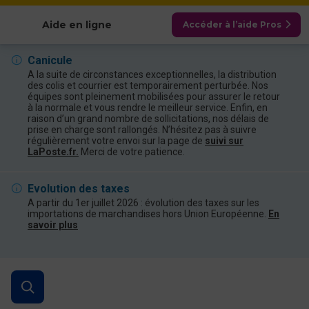
Afficher les catégories
Aide en ligne
Accéder à l’aide Pros
Canicule
A la suite de circonstances exceptionnelles, la distribution
des colis et courrier est temporairement perturbée. Nos
équipes sont pleinement mobilisées pour assurer le retour
à la normale et vous rendre le meilleur service. Enfin, en
raison d’un grand nombre de sollicitations, nos délais de
prise en charge sont rallongés. N’hésitez pas à suivre
régulièrement votre envoi sur la page de
suivi sur
LaPoste.fr.
Merci de votre patience.
Evolution des taxes
A partir du 1er juillet 2026 : évolution des taxes sur les
importations de marchandises hors Union Européenne.
En
savoir plus