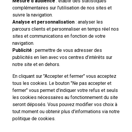
Mesure d’audience
: établir des statistiques
complémentaires sur l’utilisation de nos sites et
suivre la navigation.
Besoin d'aide complémentaire ?
Analyse et personnalisation
: analyser les
parcours clients et personnaliser en temps réel nos
Vous n'avez pas trouvé de solution parmi nos FAQs,
sites et communications en fonction de votre
vous souhaitez nous contacter ou déposer une
navigation.
réclamation ?
Publicité
: permettre de vous adresser des
publicités en lien avec vos centres d’intérêts sur
notre site et en dehors.
Nous
contacter
En cliquant sur "Accepter et fermer" vous acceptez
tous les cookies. Le bouton "Ne pas accepter et
fermer" vous permet d'indiquer votre refus et seuls
les cookies nécessaires au fonctionnement du site
seront déposés. Vous pouvez modifier vos choix à
tout moment ou obtenir plus d'informations via
notre
Professionnels
Entreprises et Collectivités
politique de cookies
.
La Poste Groupe
La Poste recrute