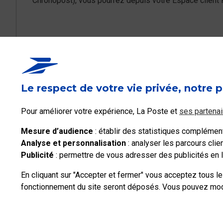
Chronopost), vous pourrez depuis votre Espace client P
Ce contenu répond-i
Le respect de votre vie privée, notre p
Oui
Pour améliorer votre expérience, La Poste et
ses partenai
Mesure d’audience
: établir des statistiques complémenta
Analyse et personnalisation
: analyser les parcours cli
Publicité
: permettre de vous adresser des publicités en li
En cliquant sur "Accepter et fermer" vous acceptez tous l
fonctionnement du site seront déposés. Vous pouvez modif
Professionnels
Entreprises et Collectivités
La Poste Groupe
La Post