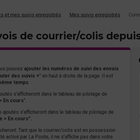
s et mes suivis enregistrés
Mes suivis enregistrés
Comm
s de courrier/colis depuis
vous pouvez
ajouter les numéros de suivi des envois
uter des suivis +
" en haut à droite de la page. Il est
n même temps
.
ajoutés s’afficheront dans le tableau de pilotage de
> En cours
".
is ajoutés s’afficheront dans le tableau de pilotage de
e > En cours”.
icheront. Tant que le courrier/colis est en possession
té activé par La Poste, il ne s’affiche pas dans votre