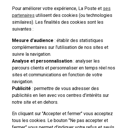
Ceci peut également vous intéresser
Pour améliorer votre expérience, La Poste et
ses
partenaires
utilisent des cookies (ou technologies
similaires). Les finalités des cookies sont les
Qu'est ce que l'Abonnement mobilité ?
suivantes :
Mesure d’audience
: établir des statistiques
complémentaires sur l’utilisation de nos sites et
suivre la navigation.
Besoin d'aide complémentaire ?
Analyse et personnalisation
: analyser les
parcours clients et personnaliser en temps réel nos
Vous n'avez pas trouvé de solution parmi nos FAQs,
sites et communications en fonction de votre
vous souhaitez nous contacter ou déposer une
navigation.
réclamation ?
Publicité
: permettre de vous adresser des
publicités en lien avec vos centres d’intérêts sur
notre site et en dehors.
Nous
contacter
En cliquant sur "Accepter et fermer" vous acceptez
tous les cookies. Le bouton "Ne pas accepter et
fermer" vous permet d'indiquer votre refus et seuls