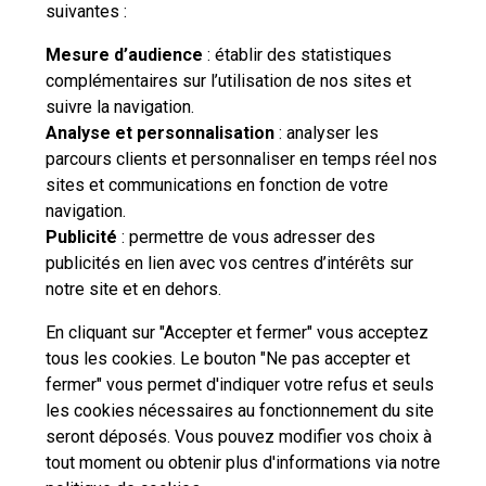
suivantes :
Voir les 8 FAQs supplémentaires
Mesure d’audience
: établir des statistiques
complémentaires sur l’utilisation de nos sites et
suivre la navigation.
Besoin d'aide complémentaire ?
Analyse et personnalisation
: analyser les
parcours clients et personnaliser en temps réel nos
Vous n'avez pas trouvé de solution parmi nos FAQs,
sites et communications en fonction de votre
vous souhaitez nous contacter ou déposer une
navigation.
réclamation ?
Publicité
: permettre de vous adresser des
publicités en lien avec vos centres d’intérêts sur
notre site et en dehors.
Nous
contacter
En cliquant sur "Accepter et fermer" vous acceptez
tous les cookies. Le bouton "Ne pas accepter et
fermer" vous permet d'indiquer votre refus et seuls
les cookies nécessaires au fonctionnement du site
seront déposés. Vous pouvez modifier vos choix à
tout moment ou obtenir plus d'informations via
notre
Professionnels
Entreprises et Collectivités