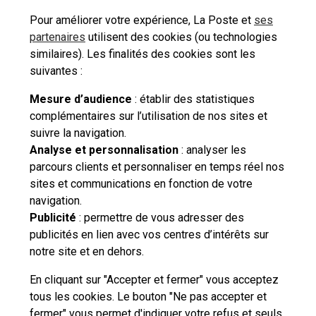
Pour améliorer votre expérience, La Poste et
ses
Consulter les tarifs
partenaires
utilisent des cookies (ou technologies
Localiser La Poste
postaux
similaires). Les finalités des cookies sont les
suivantes :
Mesure d’audience
: établir des statistiques
complémentaires sur l’utilisation de nos sites et
suivre la navigation.
Besoin d'aide complémentaire ?
Analyse et personnalisation
: analyser les
parcours clients et personnaliser en temps réel nos
Vous n'avez pas trouvé de solution parmi nos FAQs,
sites et communications en fonction de votre
vous souhaitez nous contacter ou déposer une
navigation.
réclamation ?
Publicité
: permettre de vous adresser des
publicités en lien avec vos centres d’intérêts sur
notre site et en dehors.
Nous
contacter
En cliquant sur "Accepter et fermer" vous acceptez
tous les cookies. Le bouton "Ne pas accepter et
fermer" vous permet d'indiquer votre refus et seuls