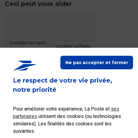
Ceci peut vous aider
Consulter les tarifs
Localiser La Poste
postaux
Ne pas accepter et fermer
Le respect de votre vie privée,
notre priorité
Ceci peut également vous intéresser
Pour améliorer votre expérience, La Poste et
ses
partenaires
utilisent des cookies (ou technologies
Comment ajouter une option de suivi à mes
similaires). Les finalités des cookies sont les
courriers ?
suivantes :