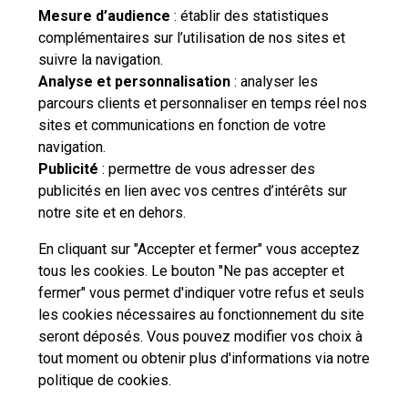
Mesure d’audience
: établir des statistiques
complémentaires sur l’utilisation de nos sites et
suivre la navigation.
Besoin d'aide complémentaire ?
Analyse et personnalisation
: analyser les
parcours clients et personnaliser en temps réel nos
Vous n'avez pas trouvé de solution parmi nos FAQs,
sites et communications en fonction de votre
vous souhaitez nous contacter ou déposer une
navigation.
réclamation ?
Publicité
: permettre de vous adresser des
publicités en lien avec vos centres d’intérêts sur
notre site et en dehors.
Nous
contacter
En cliquant sur "Accepter et fermer" vous acceptez
tous les cookies. Le bouton "Ne pas accepter et
fermer" vous permet d'indiquer votre refus et seuls
les cookies nécessaires au fonctionnement du site
seront déposés. Vous pouvez modifier vos choix à
tout moment ou obtenir plus d'informations via
notre
Professionnels
Entreprises et Collectivités
politique de cookies
.
La Poste Groupe
La Poste recrute