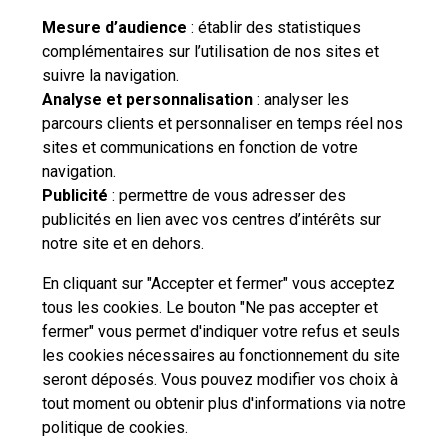
Mesure d’audience
: établir des statistiques
complémentaires sur l’utilisation de nos sites et
suivre la navigation.
Besoin d'aide complémentaire ?
Analyse et personnalisation
: analyser les
parcours clients et personnaliser en temps réel nos
Vous n'avez pas trouvé de solution parmi nos FAQs,
sites et communications en fonction de votre
vous souhaitez nous contacter ou déposer une
navigation.
réclamation ?
Publicité
: permettre de vous adresser des
publicités en lien avec vos centres d’intérêts sur
notre site et en dehors.
Nous
contacter
En cliquant sur "Accepter et fermer" vous acceptez
tous les cookies. Le bouton "Ne pas accepter et
fermer" vous permet d'indiquer votre refus et seuls
les cookies nécessaires au fonctionnement du site
seront déposés. Vous pouvez modifier vos choix à
tout moment ou obtenir plus d'informations via
notre
Professionnels
Entreprises et Collectivités
politique de cookies
.
La Poste Groupe
La Poste recrute