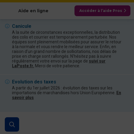
Afficher les catégories
Aide en ligne
Accéder à l’aide Pros
Canicule
A la suite de circonstances exceptionnelles, la distribution
des colis et courrier est temporairement perturbée. Nos
équipes sont pleinement mobilisées pour assurer le retour
à la normale et vous rendre le meilleur service. Enfin, en
raison d’un grand nombre de sollicitations, nos délais de
prise en charge sont rallongés. N’hésitez pas à suivre
régulièrement votre envoi sur la page de
suivi sur
LaPoste.fr.
Merci de votre patience.
Evolution des taxes
A partir du 1er juillet 2026 : évolution des taxes sur les
importations de marchandises hors Union Européenne.
En
savoir plus