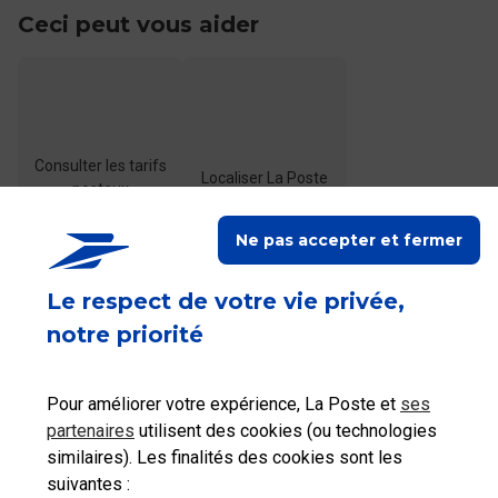
Ceci peut vous aider
Consulter les tarifs
Localiser La Poste
postaux
Ne pas accepter et fermer
Le respect de votre vie privée,
notre priorité
Ceci peut également vous intéresser
Pour améliorer votre expérience, La Poste et
ses
partenaires
utilisent des cookies (ou technologies
Comment envoyer un Colissimo depuis ma boîte
similaires). Les finalités des cookies sont les
aux lettres ?
suivantes :