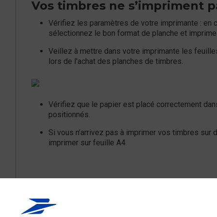
Vos timbres ne s’impriment 
Vérifiez les paramètres de votre imprimante : en 
sélectionnez le bon format de planche et imprimez 
Veillez à mettre dans votre imprimante les feuille
lors de l'achat des planches de timbres.
Vérifiez que le papier est placé correctement dan
positionnés.
Si vous n’arrivez pas à imprimer vos timbres sur 
imprimer sur feuille A4.
Ce contenu répond-i