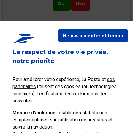
Oui
Non
Ne pas accepter et fermer
Ceci peut vous aider
Le respect de votre vie privée,
notre priorité
Pour améliorer votre expérience, La Poste et
ses
Saisir une
Consulter les tarifs
Activer mes
partenaires
utilisent des cookies (ou technologies
déclaration en
postaux
Services Plus
similaires). Les finalités des cookies sont les
douane
suivantes :
Mesure d’audience
: établir des statistiques
complémentaires sur l’utilisation de nos sites et
suivre la navigation.
Besoin d'aide complémentaire ?