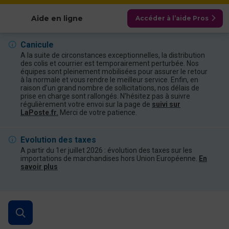
Afficher les catégories
Aide en ligne
Accéder à l’aide Pros
Canicule
A la suite de circonstances exceptionnelles, la distribution
des colis et courrier est temporairement perturbée. Nos
équipes sont pleinement mobilisées pour assurer le retour
à la normale et vous rendre le meilleur service. Enfin, en
raison d’un grand nombre de sollicitations, nos délais de
prise en charge sont rallongés. N’hésitez pas à suivre
régulièrement votre envoi sur la page de
suivi sur
LaPoste.fr.
Merci de votre patience.
Evolution des taxes
A partir du 1er juillet 2026 : évolution des taxes sur les
importations de marchandises hors Union Européenne.
En
savoir plus