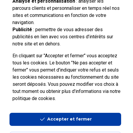
Analyse et personnalisation
: analyser les
parcours clients et personnaliser en temps réel nos
Vous n'avez pas trouvé de solution parmi nos FAQs,
sites et communications en fonction de votre
vous souhaitez nous contacter ou déposer une
navigation.
réclamation ?
Publicité
: permettre de vous adresser des
publicités en lien avec vos centres d’intérêts sur
notre site et en dehors.
Nous
contacter
En cliquant sur "Accepter et fermer" vous acceptez
tous les cookies. Le bouton "Ne pas accepter et
fermer" vous permet d'indiquer votre refus et seuls
les cookies nécessaires au fonctionnement du site
seront déposés. Vous pouvez modifier vos choix à
tout moment ou obtenir plus d'informations via
notre
Professionnels
Entreprises et Collectivités
politique de cookies
.
La Poste Groupe
La Poste recrute
Accepter et fermer