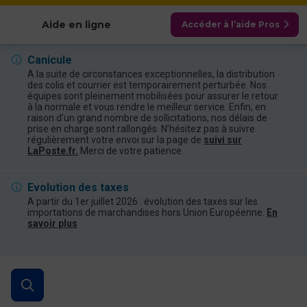
Afficher les catégories
Aide en ligne
Accéder à l’aide Pros
Canicule
A la suite de circonstances exceptionnelles, la distribution
des colis et courrier est temporairement perturbée. Nos
équipes sont pleinement mobilisées pour assurer le retour
à la normale et vous rendre le meilleur service. Enfin, en
raison d’un grand nombre de sollicitations, nos délais de
prise en charge sont rallongés. N’hésitez pas à suivre
régulièrement votre envoi sur la page de
suivi sur
LaPoste.fr.
Merci de votre patience.
Evolution des taxes
A partir du 1er juillet 2026 : évolution des taxes sur les
importations de marchandises hors Union Européenne.
En
savoir plus