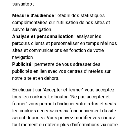
suivantes :
Mesure d’audience
: établir des statistiques
complémentaires sur l’utilisation de nos sites et
suivre la navigation.
Besoin d'aide complémentaire ?
Analyse et personnalisation
: analyser les
parcours clients et personnaliser en temps réel nos
Vous n'avez pas trouvé de solution parmi nos FAQs,
sites et communications en fonction de votre
vous souhaitez nous contacter ou déposer une
navigation.
réclamation ?
Publicité
: permettre de vous adresser des
publicités en lien avec vos centres d’intérêts sur
notre site et en dehors.
Nous
contacter
En cliquant sur "Accepter et fermer" vous acceptez
tous les cookies. Le bouton "Ne pas accepter et
fermer" vous permet d'indiquer votre refus et seuls
les cookies nécessaires au fonctionnement du site
seront déposés. Vous pouvez modifier vos choix à
tout moment ou obtenir plus d'informations via
notre
Professionnels
Entreprises et Collectivités