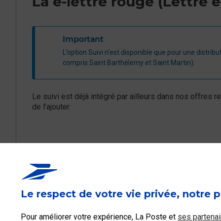
La e-lettre rouge (Lettre e
Important
L​’option Suivi n’est disponible que pour une distr
compris Saint Barthélemy et Saint Martin).
Le suivi est déjà intégré par ailleurs dans nos offres 
de l’ajouter.
Ce contenu répond-i
Le respect de votre vie privée, notre p
Oui
Pour améliorer votre expérience, La Poste et
ses partenai