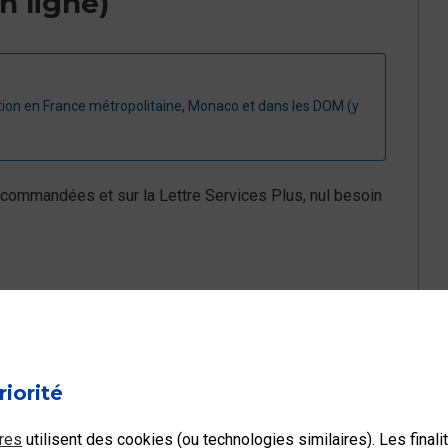
n ligne)
ibution en France métropolitaine, Monaco et dans les DOM (y
recommandées et sur la Lettre Services Plus, nul besoin
l à votre question ?
riorité
Non
res
utilisent des cookies (ou technologies similaires). Les final