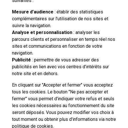
suivantes :
Mesure d’audience
: établir des statistiques
complémentaires sur l’utilisation de nos sites et
suivre la navigation.
Besoin d'aide complémentaire ?
Analyse et personnalisation
: analyser les
parcours clients et personnaliser en temps réel nos
Vous n'avez pas trouvé de solution parmi nos FAQs,
sites et communications en fonction de votre
vous souhaitez nous contacter ou déposer une
navigation.
réclamation ?
Publicité
: permettre de vous adresser des
publicités en lien avec vos centres d’intérêts sur
notre site et en dehors.
Nous
contacter
En cliquant sur "Accepter et fermer" vous acceptez
tous les cookies. Le bouton "Ne pas accepter et
fermer" vous permet d'indiquer votre refus et seuls
les cookies nécessaires au fonctionnement du site
seront déposés. Vous pouvez modifier vos choix à
tout moment ou obtenir plus d'informations via
notre
Professionnels
Entreprises et Collectivités
politique de cookies
.