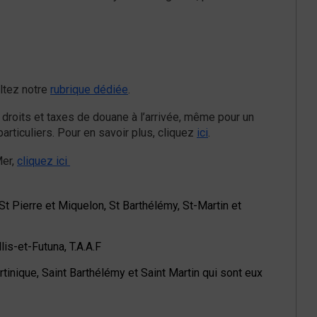
ultez notre
rubrique dédiée
.
 droits et taxes de douane à l’arrivée, même pour un
rticuliers. Pour en savoir plus, cliquez
ici
.
Mer,
cliquez ici
t Pierre et Miquelon, St Barthélémy, St-Martin et
lis-et-Futuna, T.A.A.F
rtinique, Saint Barthélémy et Saint Martin qui sont eux