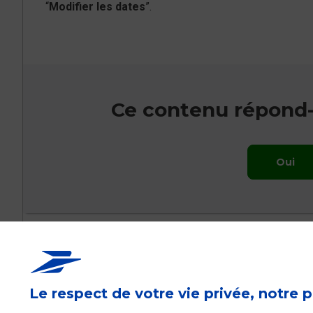
“
Modifier les dates
”.
Ce contenu répond-i
Oui
Le respect de votre vie privée, notre p