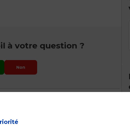
l à votre question ?
Non
riorité