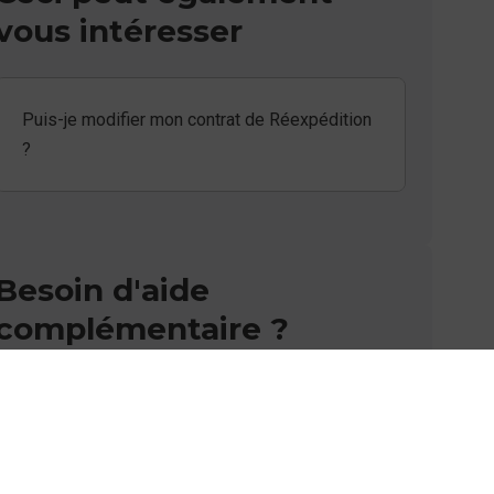
vous intéresser
Puis-je modifier mon contrat de Réexpédition
?
Besoin d'aide
complémentaire ?
Vous n'avez pas trouvé de solution parmi nos
FAQs, vous souhaitez nous contacter ou
déposer une réclamation ?