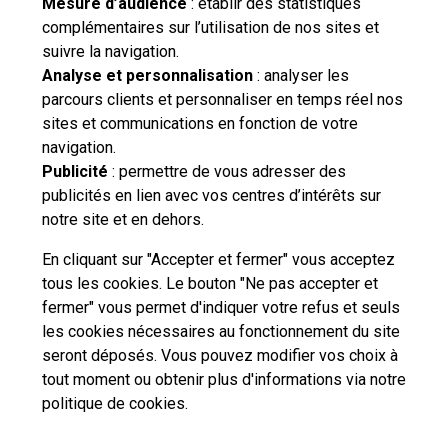
Mesure d’audience
: établir des statistiques
complémentaires sur l’utilisation de nos sites et
suivre la navigation.
Besoin d'aide complémentaire ?
Analyse et personnalisation
: analyser les
parcours clients et personnaliser en temps réel nos
Vous n'avez pas trouvé de solution parmi nos FAQs,
sites et communications en fonction de votre
vous souhaitez nous contacter ou déposer une
navigation.
réclamation ?
Publicité
: permettre de vous adresser des
publicités en lien avec vos centres d’intérêts sur
notre site et en dehors.
Nous
contacter
En cliquant sur "Accepter et fermer" vous acceptez
tous les cookies. Le bouton "Ne pas accepter et
fermer" vous permet d'indiquer votre refus et seuls
les cookies nécessaires au fonctionnement du site
seront déposés. Vous pouvez modifier vos choix à
tout moment ou obtenir plus d'informations via
notre
Professionnels
Entreprises et Collectivités
politique de cookies
.
La Poste Groupe
La Poste recrute