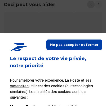
Ceci peut vous aider
Accéder à mon
Accéder à mon
Accéder à mes
Espace client
Compte
achats
Ne pas accepter et fermer
Le respect de votre vie privée,
notre priorité
Ceci peut également vous intéresser
Pour améliorer votre expérience, La Poste et
ses
partenaires
utilisent des cookies (ou technologies
similaires). Les finalités des cookies sont les
Comment me déconnecter de mon Compte Pro ?
suivantes :