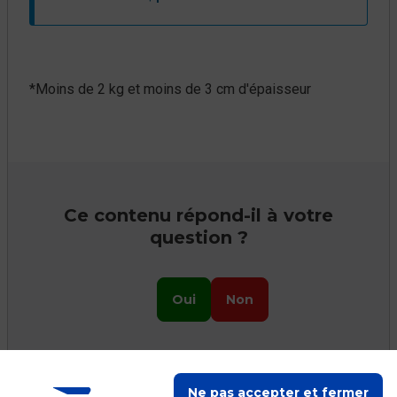
*Moins de 2 kg et moins de 3 cm d'épaisseur​
Ce contenu répond-il à votre
question ?
Oui
Non
Ne pas accepter et fermer