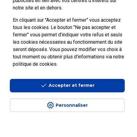
publicités en lien avec vos centres d’intérêts sur
notre site et en dehors.
Nous
contacter
En cliquant sur "Accepter et fermer" vous acceptez
tous les cookies. Le bouton "Ne pas accepter et
fermer" vous permet d'indiquer votre refus et seuls
les cookies nécessaires au fonctionnement du site
seront déposés. Vous pouvez modifier vos choix à
tout moment ou obtenir plus d'informations via
notre
Professionnels
Entreprises et Collectivités
politique de cookies
.
La Poste Groupe
La Poste recrute
Accepter et fermer
Personnaliser
Aide en ligne Pro
|
Plan du site
|
Accessibilité : partiellement conforme
|
Conditions contractuelles
|
Mentions légales
|
Données personnelles et
cookies