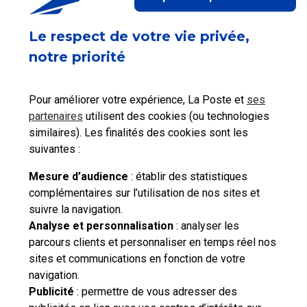
Ceci peut vous aider
Le respect de votre vie privée,
notre priorité
Pour améliorer votre expérience, La Poste et
ses
Saisir une
Récupérer le
Payer les taxes
partenaires
utilisent des cookies (ou technologies
déclaration en
justificatif de
douanières
similaires). Les finalités des cookies sont les
douane
paiement
suivantes :
Mesure d’audience
: établir des statistiques
complémentaires sur l’utilisation de nos sites et
suivre la navigation.
Besoin d'aide complémentaire ?
Analyse et personnalisation
: analyser les
parcours clients et personnaliser en temps réel nos
Vous n'avez pas trouvé de solution parmi nos FAQs,
sites et communications en fonction de votre
vous souhaitez nous contacter ou déposer une
navigation.
réclamation ?
Publicité
: permettre de vous adresser des