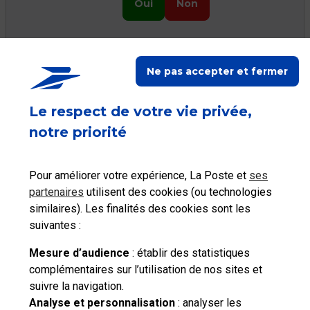
Oui
Non
Ne pas accepter et fermer
Ceci peut vous aider
Le respect de votre vie privée,
notre priorité
Pour améliorer votre expérience, La Poste et
ses
Consulter les tarifs
partenaires
utilisent des cookies (ou technologies
Localiser La Poste
postaux
similaires). Les finalités des cookies sont les
suivantes :
Mesure d’audience
: établir des statistiques
complémentaires sur l’utilisation de nos sites et
suivre la navigation.
Besoin d'aide complémentaire ?
Analyse et personnalisation
: analyser les