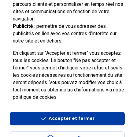
parcours clients et personnaliser en temps réel nos
Vous n'avez pas trouvé de solution parmi nos FAQs,
sites et communications en fonction de votre
vous souhaitez nous contacter ou déposer une
navigation.
réclamation ?
Publicité
: permettre de vous adresser des
publicités en lien avec vos centres d’intérêts sur
notre site et en dehors.
Nous
contacter
En cliquant sur "Accepter et fermer" vous acceptez
tous les cookies. Le bouton "Ne pas accepter et
fermer" vous permet d'indiquer votre refus et seuls
les cookies nécessaires au fonctionnement du site
seront déposés. Vous pouvez modifier vos choix à
tout moment ou obtenir plus d'informations via
notre
Professionnels
Entreprises et Collectivités
politique de cookies
.
La Poste Groupe
La Poste recrute
Accepter et fermer