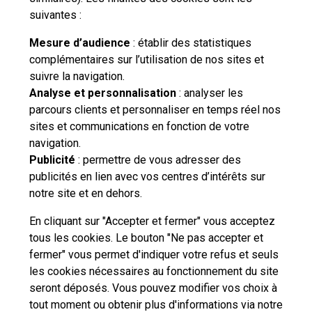
suivantes :
Mesure d’audience
: établir des statistiques
complémentaires sur l’utilisation de nos sites et
suivre la navigation.
Besoin d'aide complémentaire ?
Analyse et personnalisation
: analyser les
parcours clients et personnaliser en temps réel nos
Vous n'avez pas trouvé de solution parmi nos FAQs,
sites et communications en fonction de votre
vous souhaitez nous contacter ou déposer une
navigation.
réclamation ?
Publicité
: permettre de vous adresser des
publicités en lien avec vos centres d’intérêts sur
notre site et en dehors.
Nous
contacter
En cliquant sur "Accepter et fermer" vous acceptez
tous les cookies. Le bouton "Ne pas accepter et
fermer" vous permet d'indiquer votre refus et seuls
les cookies nécessaires au fonctionnement du site
seront déposés. Vous pouvez modifier vos choix à
tout moment ou obtenir plus d'informations via
notre
Professionnels
Entreprises et Collectivités