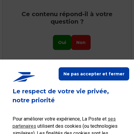
Ce contenu répond-il à votre
question ?
Oui
Non
Ne pas accepter et fermer
Ceci peut vous aider
Le respect de votre vie privée,
notre priorité
Pour améliorer votre expérience, La Poste et
ses
Accéder à mon
Accéder à mon
Accéder à mes
partenaires
utilisent des cookies (ou technologies
Espace client
Compte
achats
similaires). Les finalités des cookies sont les