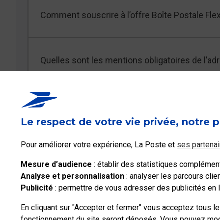
Comment souscrire à l’offre Boîte Postale Flex
Quelles sont les mentions obligatoires de l’ad
Si le courrier ne comporte pas le numéro de la
Boîte Postale ?
Le respect de votre vie privée, notre p
Pour améliorer votre expérience, La Poste et
ses partenai
Voir les 6 FAQ
Mesure d’audience
: établir des statistiques complémenta
Analyse et personnalisation
: analyser les parcours cli
Publicité
: permettre de vous adresser des publicités en li
En cliquant sur "Accepter et fermer" vous acceptez tous l
fonctionnement du site seront déposés. Vous pouvez modif