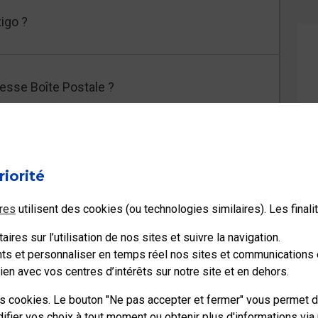
igo ?
resse Boîte Postale ?
 Boîte Postale, arrive-t-il quand même dans la
riorité
res
utilisent des cookies (ou technologies similaires). Les final
s supplémentaires
ires sur l’utilisation de nos sites et suivre la navigation.
ents et personnaliser en temps réel nos sites et communications e
en avec vos centres d’intérêts sur notre site et en dehors.
es cookies. Le bouton "Ne pas accepter et fermer" vous permet d
ier vos choix à tout moment ou obtenir plus d'informations via