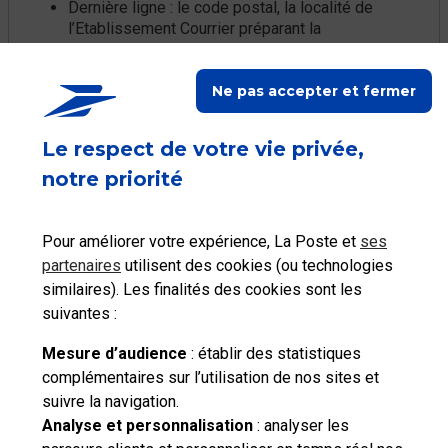
Dernière ligne : le code postal, la localité de
l’Etablissement Courrier préparant la
distribution des courriers et suivie le cas
échéant d’une mention CEDEX.
Ne pas accepter et fermer
Le respect de votre vie privée,
notre priorité
Ce contenu répond-il à votre
question ?
Pour améliorer votre expérience, La Poste et
ses
partenaires
utilisent des cookies (ou technologies
similaires). Les finalités des cookies sont les
Oui
Non
suivantes :
Mesure d’audience
: établir des statistiques
complémentaires sur l’utilisation de nos sites et
suivre la navigation.
Besoin d'aide complémentaire ?
Analyse et personnalisation
: analyser les