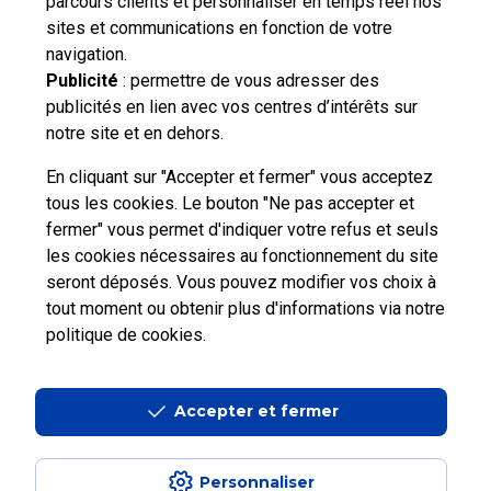
parcours clients et personnaliser en temps réel nos
Vous n'avez pas trouvé de solution parmi nos FAQs,
sites et communications en fonction de votre
vous souhaitez nous contacter ou déposer une
navigation.
réclamation ?
Publicité
: permettre de vous adresser des
publicités en lien avec vos centres d’intérêts sur
notre site et en dehors.
Nous
contacter
En cliquant sur "Accepter et fermer" vous acceptez
tous les cookies. Le bouton "Ne pas accepter et
fermer" vous permet d'indiquer votre refus et seuls
les cookies nécessaires au fonctionnement du site
seront déposés. Vous pouvez modifier vos choix à
tout moment ou obtenir plus d'informations via
notre
Professionnels
Entreprises et Collectivités
politique de cookies
.
La Poste Groupe
La Poste recrute
Accepter et fermer
Personnaliser