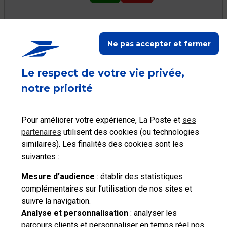
Ne pas accepter et fermer
Ceci peut vous aider
Le respect de votre vie privée,
notre priorité
Pour améliorer votre expérience, La Poste et
ses
Accéder à mon
Accéder à mon
Accéder à mes
partenaires
utilisent des cookies (ou technologies
Espace client
Compte
achats
similaires). Les finalités des cookies sont les
suivantes :
Mesure d’audience
: établir des statistiques
complémentaires sur l’utilisation de nos sites et
suivre la navigation.
Besoin d'aide complémentaire ?
Analyse et personnalisation
: analyser les
parcours clients et personnaliser en temps réel nos