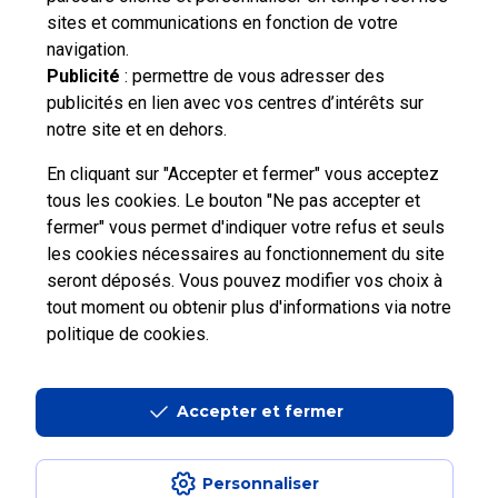
Vous n'avez pas trouvé de solution parmi nos FAQs,
sites et communications en fonction de votre
vous souhaitez nous contacter ou déposer une
navigation.
réclamation ?
Publicité
: permettre de vous adresser des
publicités en lien avec vos centres d’intérêts sur
notre site et en dehors.
Nous
contacter
En cliquant sur "Accepter et fermer" vous acceptez
tous les cookies. Le bouton "Ne pas accepter et
fermer" vous permet d'indiquer votre refus et seuls
les cookies nécessaires au fonctionnement du site
seront déposés. Vous pouvez modifier vos choix à
tout moment ou obtenir plus d'informations via
notre
Professionnels
Entreprises et Collectivités
politique de cookies
.
La Poste Groupe
La Poste recrute
Accepter et fermer
Personnaliser
Aide en ligne Pro
|
Plan du site
|
Accessibilité : partiellement conforme
|