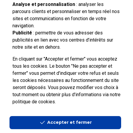
Besoin d'aide complémentaire ?
Analyse et personnalisation
: analyser les
parcours clients et personnaliser en temps réel nos
Vous n'avez pas trouvé de solution parmi nos FAQs,
sites et communications en fonction de votre
vous souhaitez nous contacter ou déposer une
navigation.
réclamation ?
Publicité
: permettre de vous adresser des
publicités en lien avec vos centres d’intérêts sur
notre site et en dehors.
Nous
contacter
En cliquant sur "Accepter et fermer" vous acceptez
tous les cookies. Le bouton "Ne pas accepter et
fermer" vous permet d'indiquer votre refus et seuls
les cookies nécessaires au fonctionnement du site
seront déposés. Vous pouvez modifier vos choix à
tout moment ou obtenir plus d'informations via
notre
Professionnels
Entreprises et Collectivités
politique de cookies
.
La Poste Groupe
La Poste recrute
Accepter et fermer