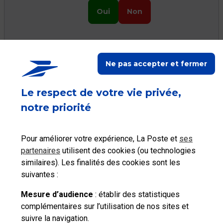
Oui
Non
Ne pas accepter et fermer
Ceci peut vous aider
Le respect de votre vie privée,
notre priorité
Pour améliorer votre expérience, La Poste et
ses
Accéder à mon
Accéder à mon
Accéder à mes
partenaires
utilisent des cookies (ou technologies
Espace client
Compte
achats
similaires). Les finalités des cookies sont les
suivantes :
Mesure d’audience
: établir des statistiques
complémentaires sur l’utilisation de nos sites et
suivre la navigation.