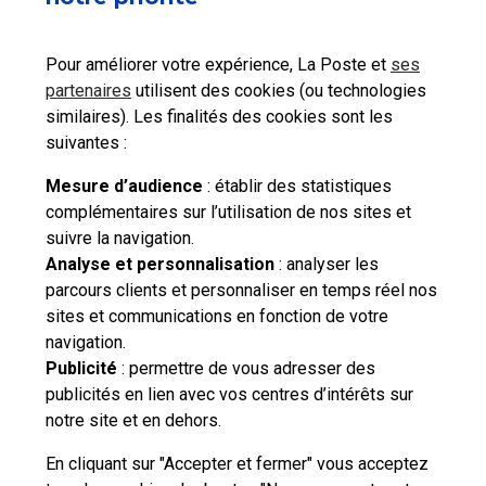
Est-ce que Maileva est compatible avec mon outil
Pour améliorer votre expérience, La Poste et
ses
de gestion financière ou comptable comme Sage,
partenaires
utilisent des cookies (ou technologies
Cegid, Evoliz…. ?
similaires). Les finalités des cookies sont les
suivantes :
Qu’est-ce que l’offre Maileva Signer en ligne ?
Mesure d’audience
: établir des statistiques
complémentaires sur l’utilisation de nos sites et
suivre la navigation.
Besoin d'aide complémentaire ?
Analyse et personnalisation
: analyser les
parcours clients et personnaliser en temps réel nos
Vous n'avez pas trouvé de solution parmi nos FAQs,
sites et communications en fonction de votre
vous souhaitez nous contacter ou déposer une
navigation.
réclamation ?
Publicité
: permettre de vous adresser des
publicités en lien avec vos centres d’intérêts sur
notre site et en dehors.
Nous
contacter
En cliquant sur "Accepter et fermer" vous acceptez