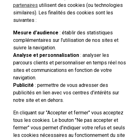
partenaires
utilisent des cookies (ou technologies
similaires). Les finalités des cookies sont les
suivantes :
Voir les 4 FAQs supplémentaires
Mesure d’audience
: établir des statistiques
complémentaires sur l’utilisation de nos sites et
suivre la navigation.
Besoin d'aide complémentaire ?
Analyse et personnalisation
: analyser les
parcours clients et personnaliser en temps réel nos
Vous n'avez pas trouvé de solution parmi nos FAQs,
sites et communications en fonction de votre
vous souhaitez nous contacter ou déposer une
navigation.
réclamation ?
Publicité
: permettre de vous adresser des
publicités en lien avec vos centres d’intérêts sur
notre site et en dehors.
Nous
contacter
En cliquant sur "Accepter et fermer" vous acceptez
tous les cookies. Le bouton "Ne pas accepter et
fermer" vous permet d'indiquer votre refus et seuls
les cookies nécessaires au fonctionnement du site