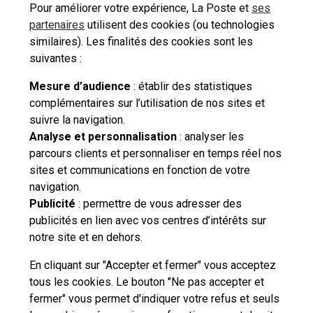
Pour améliorer votre expérience, La Poste et
ses
Mon fichier est protégé, je n’arrive pas à
partenaires
utilisent des cookies (ou technologies
l’importer pour envoyer mon courrier en ligne, que
similaires). Les finalités des cookies sont les
faire ?
suivantes :
Mesure d’audience
: établir des statistiques
complémentaires sur l’utilisation de nos sites et
suivre la navigation.
Besoin d'aide complémentaire ?
Analyse et personnalisation
: analyser les
parcours clients et personnaliser en temps réel nos
Vous n'avez pas trouvé de solution parmi nos FAQs,
sites et communications en fonction de votre
vous souhaitez nous contacter ou déposer une
navigation.
réclamation ?
Publicité
: permettre de vous adresser des
publicités en lien avec vos centres d’intérêts sur
notre site et en dehors.
Nous
contacter
En cliquant sur "Accepter et fermer" vous acceptez
tous les cookies. Le bouton "Ne pas accepter et
fermer" vous permet d'indiquer votre refus et seuls