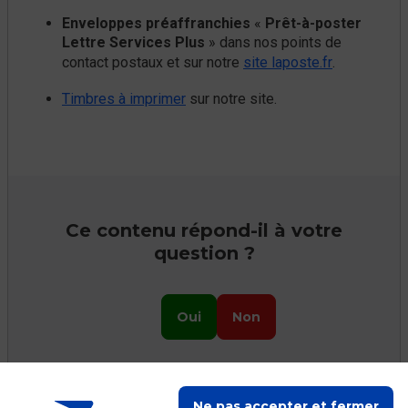
Enveloppes préaffranchies
«
Prêt-à-poster
Lettre Services Plus
» dans nos points de
contact postaux et sur notre
site laposte.fr
.
Timbres à imprimer
sur notre site.
Ce contenu répond-il à votre
question ?
Oui
Non
Ne pas accepter et fermer