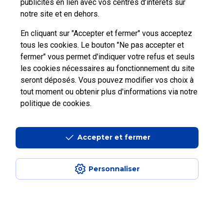
publicités en lien avec vos centres d’intérêts sur
notre site et en dehors.
Nous
contacter
En cliquant sur "Accepter et fermer" vous acceptez
tous les cookies. Le bouton "Ne pas accepter et
fermer" vous permet d'indiquer votre refus et seuls
les cookies nécessaires au fonctionnement du site
seront déposés. Vous pouvez modifier vos choix à
tout moment ou obtenir plus d'informations via
notre
Professionnels
Entreprises et Collectivités
politique de cookies
.
La Poste Groupe
La Poste recrute
Accepter et fermer
Personnaliser
Aide en ligne Pro
|
Plan du site
|
Accessibilité : partiellement conforme
|
Conditions contractuelles
|
Mentions légales
|
Données personnelles et
cookies